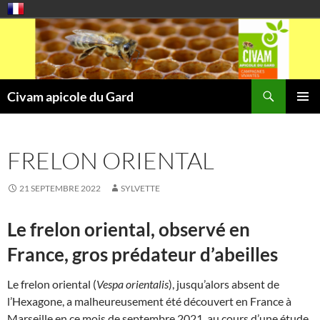
Aller
au
contenu
Recherche
Civam apicole du Gard
MENU
PRINCI
FRELON ORIENTAL
21 SEPTEMBRE 2022
SYLVETTE
Le frelon oriental, observé en
France, gros prédateur d’abeilles
Le frelon oriental (
Vespa orientalis
), jusqu’alors absent de
l’Hexagone, a malheureusement été découvert en France à
Marseille en ce mois de septembre 2021, au cours d’une étude