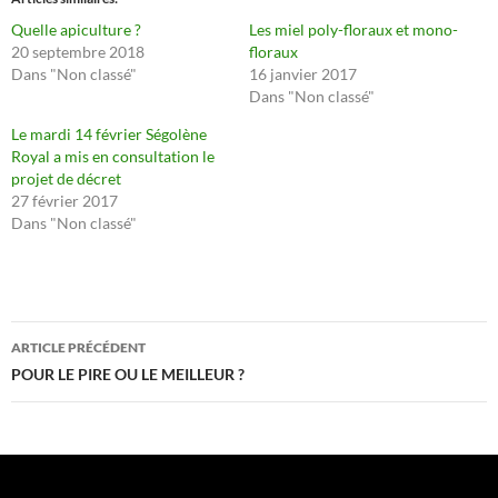
Quelle apiculture ?
Les miel poly-floraux et mono-
20 septembre 2018
floraux
Dans "Non classé"
16 janvier 2017
Dans "Non classé"
Le mardi 14 février Ségolène
Royal a mis en consultation le
projet de décret
27 février 2017
Dans "Non classé"
Navigation
ARTICLE PRÉCÉDENT
des
POUR LE PIRE OU LE MEILLEUR ?
articles