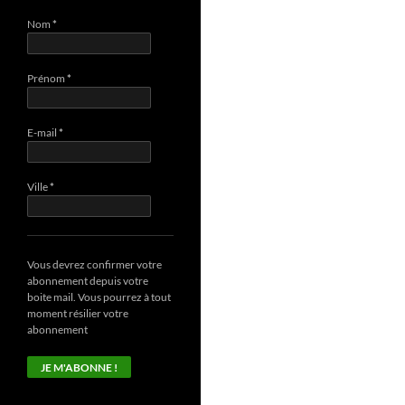
Nom
*
Prénom
*
E-mail
*
Ville
*
Vous devrez confirmer votre
abonnement depuis votre
boite mail. Vous pourrez à tout
moment résilier votre
abonnement