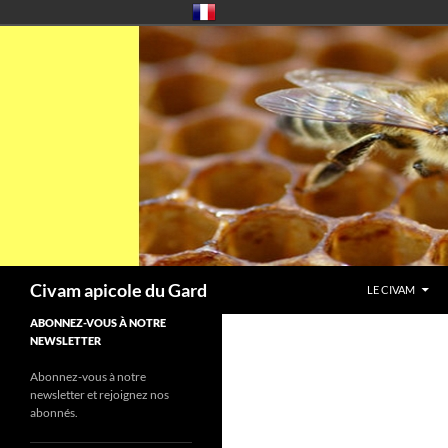
Aller
au
contenu
Recherche
Civam apicole du Gard
LE CIVAM
ABONNEZ-VOUS À NOTRE
NEWSLETTER
Abonnez-vous à notre
newsletter et rejoignez nos
abonnés.