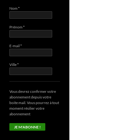
Nom
*
Prénom
*
E-mail
*
Ville
*
Vous devrez confirmer votre
abonnement depuis votre
boite mail. Vous pourrez à tout
moment résilier votre
abonnement