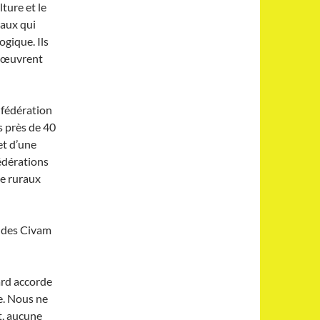
ture et le
raux qui
ogique. Ils
i œuvrent
 fédération
 près de 40
et d’une
édérations
de ruraux
 des Civam
ard accorde
e. Nous ne
t, aucune