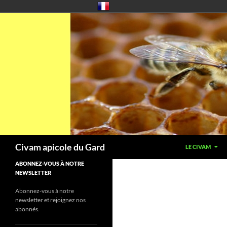
Aller
au
contenu
Recherche
Civam apicole du Gard
LE CIVAM
ABONNEZ-VOUS À NOTRE
NEWSLETTER
Abonnez-vous à notre
newsletter et rejoignez nos
abonnés.