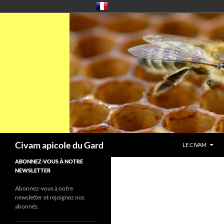
Aller
au
contenu
Recherche
Civam apicole du Gard
LE CIVAM
ABONNEZ-VOUS À NOTRE
NEWSLETTER
Abonnez-vous à notre
newsletter et rejoignez nos
abonnés.