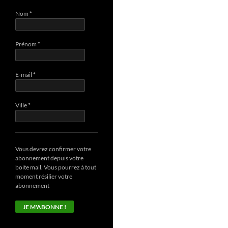
Nom
*
Prénom
*
E-mail
*
Ville
*
Vous devrez confirmer votre
abonnement depuis votre
boite mail. Vous pourrez à tout
moment résilier votre
abonnement