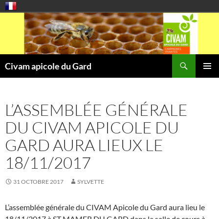
Aller
au
contenu
Recherche
Civam apicole du Gard
MENU
PRINCI
L’ASSEMBLÉE GÉNÉRALE
DU CIVAM APICOLE DU
GARD AURA LIEUX LE
18/11/2017
31 OCTOBRE 2017
SYLVETTE
L’assemblée générale du CIVAM Apicole du Gard aura lieu le
18/11/2017 à ST MAMER DU GARD dans la salle de cours à