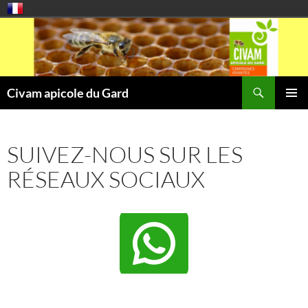
Aller
au
contenu
Recherche
Civam apicole du Gard
MENU
PRINCI
SUIVEZ-NOUS SUR LES
RÉSEAUX SOCIAUX