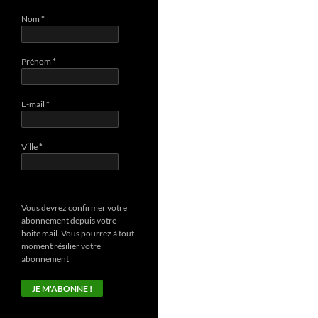
Nom
*
Prénom
*
E-mail
*
Ville
*
Vous devrez confirmer votre
abonnement depuis votre
boite mail. Vous pourrez à tout
moment résilier votre
abonnement