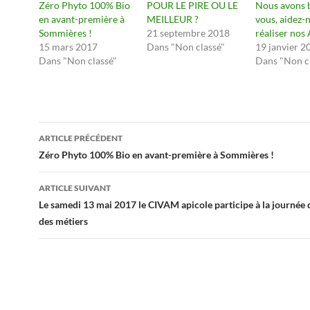
Zéro Phyto 100% Bio
POUR LE PIRE OU LE
Nous avons 
en avant-première à
MEILLEUR ?
vous, aidez-
Sommières !
21 septembre 2018
réaliser nos
15 mars 2017
Dans "Non classé"
19 janvier 2
Dans "Non classé"
Dans "Non c
Navigation
ARTICLE PRÉCÉDENT
des
Zéro Phyto 100% Bio en avant-première à Sommières !
articles
ARTICLE SUIVANT
Le samedi 13 mai 2017 le CIVAM apicole participe à la journée
des métiers