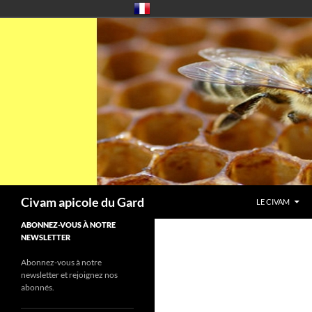
Aller
au
contenu
Recherche
Civam apicole du Gard
LE CIVAM
ABONNEZ-VOUS À NOTRE
NEWSLETTER
Abonnez-vous à notre
newsletter et rejoignez nos
abonnés.