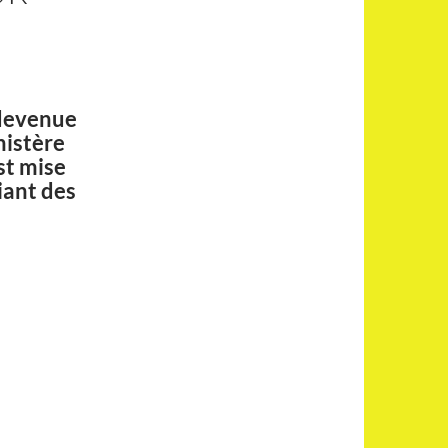
 devenue
nistère
st mise
iant des