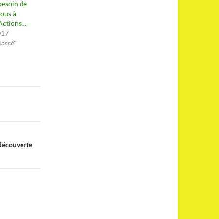
besoin de
nous à
 Actions….
017
lassé"
 découverte